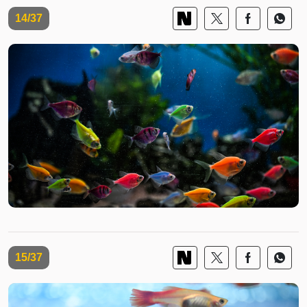
14/37
15/37