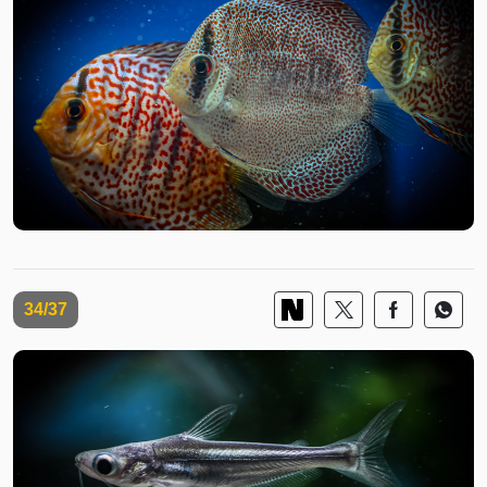
34/37