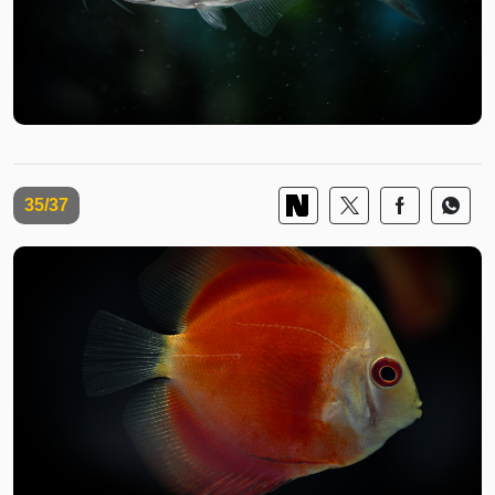
35/37