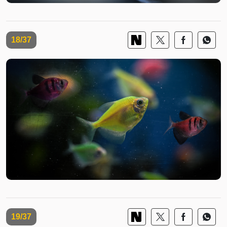
18/37
19/37