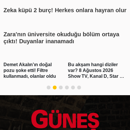
Zeka küpü 2 burç! Herkes onlara hayran olur
Zara'nın üniversite okuduğu bölüm ortaya
çıktı! Duyanlar inanamadı
Demet Akalın'ın doğal
Bu akşam hangi diziler
pozu şoke etti! Filtre
var? 8 Ağustos 2026
kullanmadı, olanlar oldu
Show TV, Kanal D, Star TV,
TV8, TRT1, ATV yayın
akışı