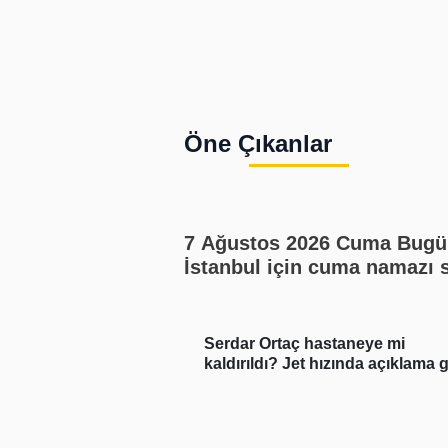
Öne Çıkanlar
7 Ağustos 2026 Cuma Bugü
İstanbul için cuma namazı 
kaçta? Cuma namazı kaç re
En güzel cuma mesajları
site okuduğu bölüm
Serdar Ortaç hastaneye mi
yanlar inanamadı
kaldırıldı? Jet hızında açıklama g