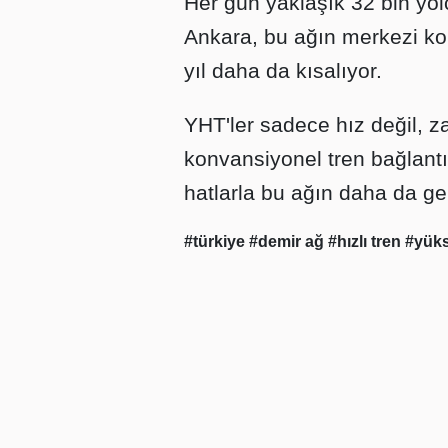
Her gün yaklaşık 32 bin yolc
Ankara, bu ağın merkezi k
yıl daha da kısalıyor.
YHT'ler sadece hız değil, z
konvansiyonel tren bağlantıl
hatlarla bu ağın daha da ge
#türkiye
#demir ağ
#hızlı tren
#yüks