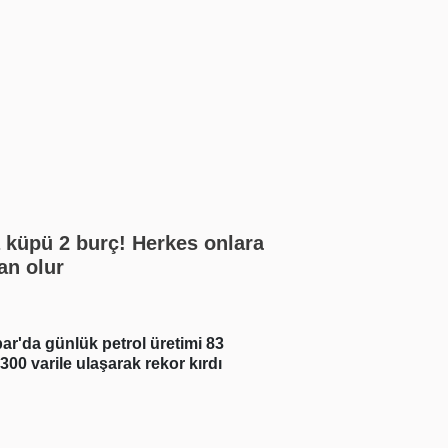
 küpü 2 burç! Herkes onlara
an olur
ar'da günlük petrol üretimi 83
Real Madrid açıklad
 300 varile ulaşarak rekor kırdı
Junior imzayı attı