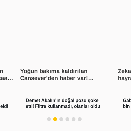
n
Yoğun bakıma kaldırılan
Zeka
saat
Cansever'den haber var!
hayr
kat?
Açıklama geldi
Demet Akalın'ın doğal pozu şoke
Gab
eldi
etti! Filtre kullanmadı, olanlar oldu
bin