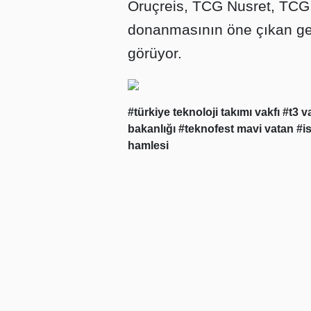
Oruçreis, TCG Nusret, TCG 
donanmasının öne çıkan gemi
görüyor.
#türkiye teknoloji takımı vakfı
#t3 v
bakanlığı
#teknofest mavi vatan
#i
hamlesi