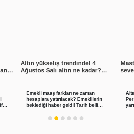
Altın yükseliş trendinde! 4
Mast
tan
Ağustos Salı altın ne kadar?
seve
Bugün gram altın, çeyrek altın
hall
kaç lira? Gümüş ne kadar oldu?
Son dakika altın fiyatları, güncel
Emekli maaş farkları ne zaman
Altında sert
alış satış rakamları, canlı takip
hesaplara yatırılacak? Emeklilerin
Perşembe
beklediği haber geldi! Tarih belli
yarım alt
oldu
kadar?