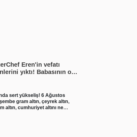
erChef Eren'in vefatı
nlerini yıktı! Babasının o
eri yürek burktu
 yükseliş! 6 Ağustos
Marul salgınında 2 ölü
 gram altın, çeyrek altın,
ın, cumhuriyet altını ne