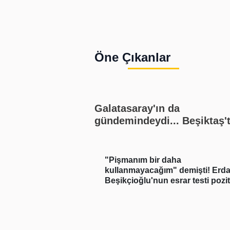
Öne Çıkanlar
Galatasaray'ın da
gündemindeydi... Beşiktaş'
yılın transfer çalımı!
aklar sonrası
"Pişmanım bir daha
kullanmayacağım" demişti! Erdal
Beşikçioğlu'nun esrar testi pozitif
çıktı